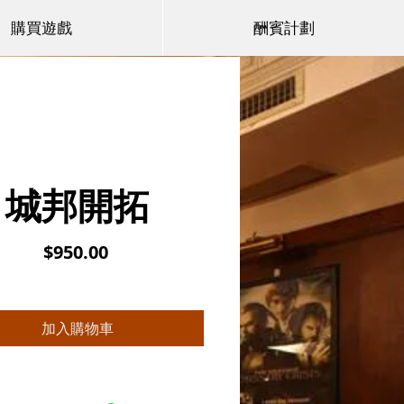
購買遊戲
酬賓計劃
城邦開拓
價
$950.00
格
加入購物車