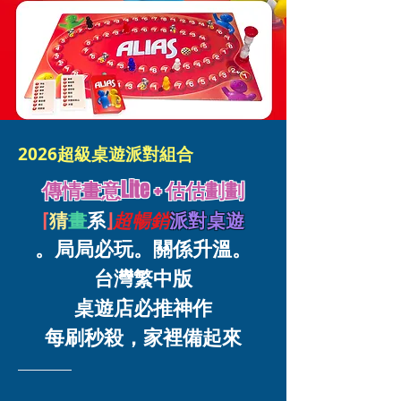
2026超級桌遊派對組合
傳情畫意Lite + 估估劃劃
⌈
猜
畫
系
⌋
超暢銷
派對桌遊
。局局必玩。關係升溫。
台灣繁中版
桌遊店必推神作
每刷秒殺，家裡備起來