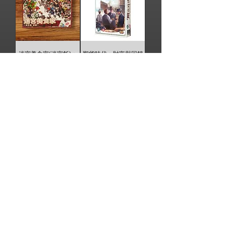
迷宮美食家(迷宮飯)：
期貨時代：財富與回饋
繁中版
價格
$1,080.00
一般價格
促銷價格
$1,650.00
$2,500.00
拉密 變臉版
SET 有形有色
價格
價格
$950.00
$450.00