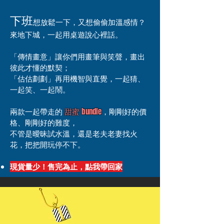
下班
想放鬆一下，又想偷偷加溫感情？
來地下城，一起用桌遊說心裡話。
「傳情畫意」讓你們用畫筆與笑聲，畫出
彼此才懂的默契；
「估估劃劃」再用機智與直覺，一起猜、
一起笑、一起鬧。
兩款一起帶走的
甜蜜 bundle
，剛剛好的價
格、剛剛好的難度，
不管是曖昧試水溫，還是老夫老妻找火
花，把把開玩停不下。
現貨量少！售完為止，點我帶回家