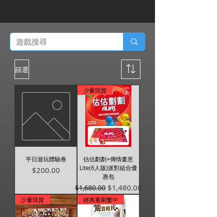
篩選
少量現貨
平日遊玩體驗卷
估估劃劃+傳情畫意
Lite(6人版)派對組合優
價格
$200.00
惠包
一般價格
促銷價格
$1,480.00
$1,680.00
少量現貨
經典重刷繁中