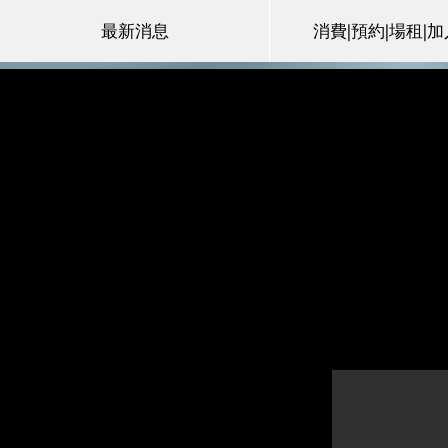
最新消息
消費|預約|場租|
合