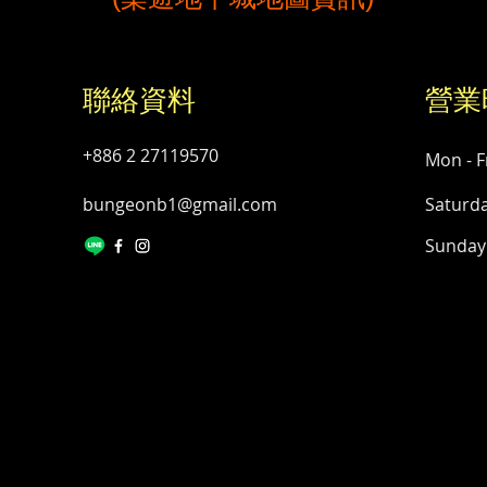
聯絡資料
營業
+886 2 27119570
Mon - F
bungeonb1@gmail.com
Saturd
​Sunday