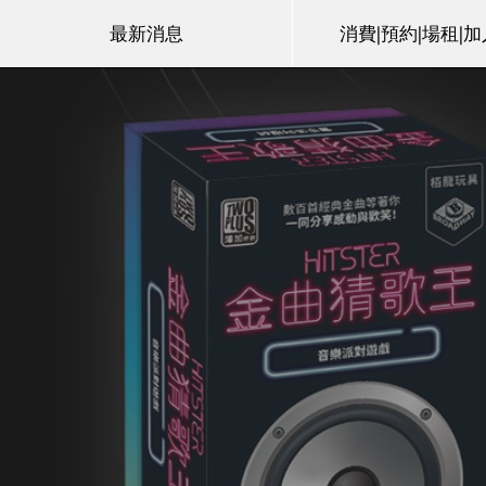
最新消息
消費|預約|場租|