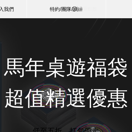
查看點數
加入我們
特約/團隊/訓練
馬年桌遊福袋
​超值精選優惠
低至五折。打包帶走