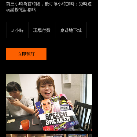
前三小時為首時段，後可每小時加時；短時遊
玩請撥電話聯絡
現
場
3 小時
3
現場付費
桌遊地下城
付
小
費
時
立即預訂